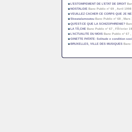
L'ESTOMPEMENT DE L'ETAT DE DROIT
Ban
NOSTALGIE
Banc Public n° 69 , Avril 19
VEUILLEZ CACHER CE CORPS QUE JE NE
Skwatalamoutou
Banc Public n° 68 , Mar
QU'EST-CE QUE LA SCHIZOPHRENIE?
Banc
LA TÃ‚CHE
Banc Public n° 67 , FÃ©vrier 
L'ACTUALITE DU MOIS
Banc Public n° 67 
GINETTE PATATE: Solitude e condition soc
BRUXELLES, VILLE DES MUSIQUES
Banc 