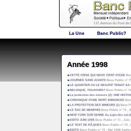
La Une
Banc Public?
Année 1998
CETTE CRISE QUI NOUS VIENT D'ASIE
Ban
JOURNEE SANS ACHATS
Banc Public n° 
LE QUARTIER OU LE NEGATIF TENAIT SA
BELGIQUE, TOUJOURS?
Banc Public n° 
La protection des mineurs (2): UNE HIST
CHRONIQUE D'UNE MORT ANNONCEE
Banc
LA PROTECTION DES MINEURS (1)
Banc Pu
LE SAC DE MEMPHIS
Banc Public n° 72 ,
NEW YORK SUR SENNE Au sujet des soi-d
EDITO JUIN 1998
Banc Public n° 71 , Jui
LE TEST DE PÃ‚QUES
Banc Public n° 70 
EDITO
Banc Public n° 70 , Mai 1998 Cat