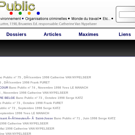
Dossiers
Articles
Maximes
Liens
c Public n° 75 , DÃ©cembre 1998 Catherine VAN NYPELSEER
75 , DÃ©cembre 1998 Frank FURET
 COUR
Banc Public n° 74 , Novembre 1998 Yves LE MANACH
74 , Novembre 1998 Catherine VAN NYPELSEER
OIRE BELGE
Banc Public n° 73 , Octobre 1998 Serge KATZ
 Public n° 73 , Octobre 1998 Frank FURET
blic n° 72 , Septembre 1998 Serge KATZ
 Septembre 1998 Yves LE MANACH
isant Â«Ã©meutesÂ» Ã Saint-Josse
Banc Public n° 71 , Juin 1998 Serge KATZ
n 1998 Catherine VAN NYPELSEER
, Mai 1998 Catherine VAN NYPELSEER
herine VAN NYPELSEER