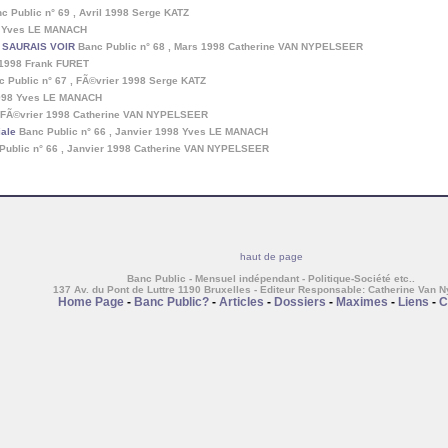
c Public n° 69 , Avril 1998 Serge KATZ
98 Yves LE MANACH
 SAURAIS VOIR
Banc Public n° 68 , Mars 1998 Catherine VAN NYPELSEER
s 1998 Frank FURET
 Public n° 67 , FÃ©vrier 1998 Serge KATZ
1998 Yves LE MANACH
, FÃ©vrier 1998 Catherine VAN NYPELSEER
iale
Banc Public n° 66 , Janvier 1998 Yves LE MANACH
Public n° 66 , Janvier 1998 Catherine VAN NYPELSEER
haut de page
Banc Public - Mensuel indépendant - Politique-Société etc..
137 Av. du Pont de Luttre 1190 Bruxelles - Editeur Responsable: Catherine Van 
Home Page
-
Banc Public?
-
Articles
-
Dossiers
-
Maximes
-
Liens
-
C