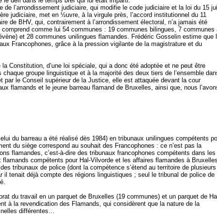
é le défi dans le temps bref qui lui était imparti.
e de l’arrondissement judiciaire, qui modifie le code judiciaire et la loi du 15 ju
e judiciaire, met en ½uvre, à la virgule près, l’accord institutionnel du 11
ire de BHV, qui, contrairement à l’arrondissement électoral, n’a jamais été
lle, comprend comme lui 54 communes : 19 communes bilingues, 7 communes 
 Biévène) et 28 communes unilingues flamandes. Frédéric Gosselin estime que 
 aux Francophones, grâce à la pression vigilante de la magistrature et du
de la Constitution, d’une loi spéciale, qui a donc été adoptée et ne peut être
s chaque groupe linguistique et à la majorité des deux tiers de l’ensemble dan
 par le Conseil supérieur de la Justice, elle est attaquée devant la cour
eaux flamands et le jeune barreau flamand de Bruxelles, ainsi que, nous l’avon
celui du barreau a été réalisé dès 1984) en tribunaux unilingues compétents p
ement du siège correspond au souhait des Francophones : ce n’est pas la
tions flamandes, c’est-à-dire des tribunaux francophones compétents dans les
flamands compétents pour Hal-Vilvorde et les affaires flamandes à Bruxelles
des tribunaux de police (dont la compétence s’étend au territoire de plusieurs
r il tenait déjà compte des régions linguistiques ; seul le tribunal de police de
é.
torat du travail en un parquet de Bruxelles (19 communes) et un parquet de Ha
 à la revendication des Flamands, qui considèrent que la nature de la
inelles différentes…