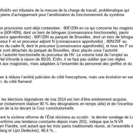
finitifs est tributaire de la mesure de la charge de travail, problématique qui
 pierre d’achoppement pour l’amélioration du fonctionnement du système
ition provisoires sont déjà contestées : 80F/20N en ce qui concerne les magistr
e (60F/40N), dont un tiers de bilingues (connaissance fonctionnelle), parmi
ance approfondie) ; 80F/20N au parquet de Bruxelles, dont un tiers de bilingu
ureur F et un procureur adjoint N (connaissance approfondie) ; 80N/20F au
ers du cadre N, dont le procureur (connaissance approfondie), et tous les F so
s sont détachés du parquet de Bruxelles, donc placés sous l’autorité
 l’autorité fonctionnelle du procureur de HV. Le volume total de l’emploi au
Hal-Vilvorde à raison de 80/20. Enfin, il ne faut pas oublier que ces règles
t aux magistrats, mais adaptées à l’ensemble du personnel des greffes et du
uer à réduire l’arriéré judiciaire du côté francophone, mais une évolution en se
on, du côté flamand.
les élections législatives de mai 2014 est loin d’être entièrement acquise,
er (notamment réaliser 90 % des désignations en temps utile) et de l’incertitu
n de la loi devant la Cour constitutionnelle.
tient la sixième réforme de l’État résistera au scrutin : le dernier sondage de L
 confirme une tendance constante depuis mars 2011, indique que la N-VA
n Flandre, soit autant que les trois partis traditionnels réunis, et l’ensemble 
lang et Lijst Dedecker), 48,4 %...