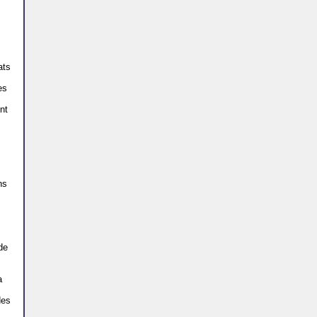
ats
es
nt
ns
de
a
des