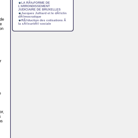
LA RÃ‰FORME DE
L’ARRONDISSEMENT
JUDICIAIRE DE BRUXELLES
Jacques Julliard et le dÃ©clin
dÃ©mocratique
 de
RÃ©duction des cotisations Ã
de
la sÃ©curitÃ© sociale
on
r
e
or,
s
ns