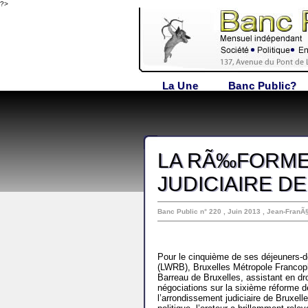
?>
La Une
Banc Public?
LA RÃ‰FORME
JUDICIAIRE D
Banc Public n° 220 , Juin 2013 , Jean-Fran
Pour le cinquième de ses déjeuners-dé
(LWRB), Bruxelles Métropole Francopho
Barreau de Bruxelles, assistant en dro
négociations sur la sixième réforme de
l’arrondissement judiciaire de Bruxelle