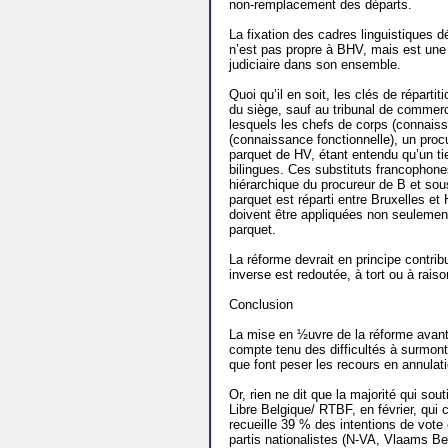
non-remplacement des départs.
La fixation des cadres linguistiques dé
n’est pas propre à BHV, mais est une
judiciaire dans son ensemble.
Quoi qu’il en soit, les clés de répart
du siège, sauf au tribunal de commerc
lesquels les chefs de corps (connaiss
(connaissance fonctionnelle), un proc
parquet de HV, étant entendu qu’un ti
bilingues. Ces substituts francophone
hiérarchique du procureur de B et sous
parquet est réparti entre Bruxelles et 
doivent être appliquées non seulemen
parquet.
La réforme devrait en principe contrib
inverse est redoutée, à tort ou à rais
Conclusion
La mise en ½uvre de la réforme avant 
compte tenu des difficultés à surmont
que font peser les recours en annulatio
Or, rien ne dit que la majorité qui sou
Libre Belgique/ RTBF, en février, qui
recueille 39 % des intentions de vote e
partis nationalistes (N-VA, Vlaams Be