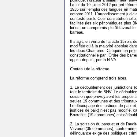
politique, l’orateur a brillamment relev
La loi du 19 juillet 2012 portant réform
1935 sur l’emploi des langues en matièr
octobre 2011. L’arrondissement judicia
contesté par le Cour constitutionne
facilités (les six périphériques plus
loi est un compromis plutôt favorable
barreau.
Il s’agit, en vertu de l’article 157bis 
modifiée qu’à la majorité absolue dan
les deux Chambres. Critiquée en projet
constitutionnelle par l’Ordre des barr
appris depuis, par la N-VA.
Contenu de la réforme
La réforme comprend trois axes.
1. Le dédoublement des juridictions (
tout le territoire de BHV. Le dédoubl
scission que prévoyaient les proposi
seules 19 communes et des tribunaux 
Le découpage des justices de paix et 
justices de paix) n’est pas modifié, ca
Bruxelles (19 communes) est dédoubl
2. La scission du parquet et de l’audi
Vilvorde (35 communes), conformément
délinquance exige des politiques crim