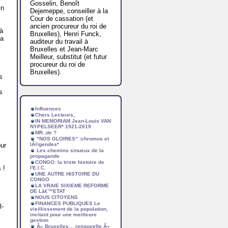
Gosselin, Benoît
in
Dejemeppe, conseiller à la
Cour de cassation (et
ancien procureur du roi de
à
Bruxelles), Henri Funck,
la
auditeur du travail à
Bruxelles et Jean-Marc
Meilleur, substitut (et futur
procureur du roi de
Bruxelles).
s
s
Influences
Chers Lecteurs,
IN MEMORIAM Jean-Louis VAN
NYPELSEER* 1921-2019
MR..de ?
"NOS GLOIRES" :chromos et
our
lÃ©gendes*
Les chemins sinueux de la
propagande
CONGO: la triste histoire de
 !
l'E.I.C.
UNE AUTRE HISTOIRE DU
CONGO
LA VRAIE SIXIEME REFORME
DE Lâ€™ETAT
NOUS CITOYENS
FINANCES PUBLIQUES Le
l-
vieillissement de la population,
incitant pour une meilleure
gestion
Â« Bruxelles… renouvelle Â»