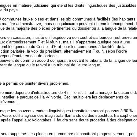
langues en matière judiciaire, qui étend les droits linguistiques des justiciables
e du pays.
9 communes bruxelloises et dans les six communes à facilités (les habitants
n matière administrative, mais non judiciaire) peuvent obtenir le changement 
ngue de la majorité des pièces pertinentes du dossier ou à la langue de la relati
urs en cassation, inusité en l’espèce vu son cout et sa lourdeur, est prévu en
aux d’arrondissement F et N réunis, mais il s’apparente quelque peu à une
semblée générale du Conseil d’État pour les communes à facilités de la
iction paritaire, la voix du président, alternativement F ou N selon l’ordre
t prépondérante en cas de partage.
 peuvent de commun accord comparaitre devant le tribunal de la langue de leu
nt de langue ou le renvoi à un tribunal de l’autre langue.
sé a permis de pointer divers problèmes.
emière dépense d’infrastructure de 4 millions : il faut aménager la caserne d
installer le parquet de Hal-Vilvorde. Ceci multipliera les déplacements de
e prévenus…
rsque les nouveaux cadres linguistiques transitoires seront pourvus à 90 % : 
à Asse, qu’il s’agisse des magistrats flamands ou des substituts francophone
 après l’appel aux volontaires, il faudra sans doute procéder à des désignatio
e sera supprimé : les places en surnombre disparaitront progressivement, par