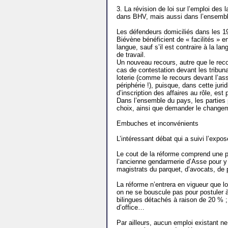
3. La révision de loi sur l’emploi des 
dans BHV, mais aussi dans l’ensembl
Les défendeurs domiciliés dans les 1
Biévène bénéficient de « facilités » e
langue, sauf s’il est contraire à la la
de travail.
Un nouveau recours, autre que le reco
cas de contestation devant les tribun
loterie (comme le recours devant l’as
périphérie !), puisque, dans cette jurid
d’inscription des affaires au rôle, es
Dans l’ensemble du pays, les parties
choix, ainsi que demander le changeme
Embuches et inconvénients
L’intéressant débat qui a suivi l’expo
Le cout de la réforme comprend une pr
l’ancienne gendarmerie d’Asse pour y 
magistrats du parquet, d’avocats, d
La réforme n’entrera en vigueur que lo
on ne se bouscule pas pour postuler 
bilingues détachés à raison de 20 % ;
d’office…
Par ailleurs, aucun emploi existant n